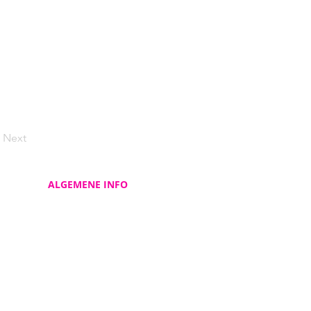
Next
ALGEMENE INFO
Contacteer ons
Over ons