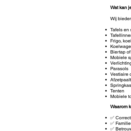
Wat kan j
Wij biede
Tafels en 
Tafellinn
Frigo, koe
Koelwag
Biertap of
Mobiele s
Verlichti
Parasols
Vestiaire 
Afzetpaal
Springkas
Tenten
Mobiele to
Waarom k
✅ Correct
✅ Familie
✅ Betrouw