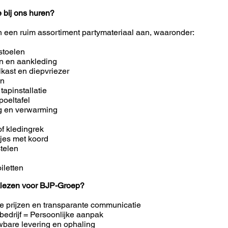
e bij ons huren?
n een ruim assortiment partymateriaal aan, waaronder:
stoelen
en en aankleding
lkast en diepvriezer
en
 tapinstallatie
poeltafel
ng en verwarming
of kledingrek
tjes met koord
telen
iletten
iezen voor BJP-Groep?
e prijzen en transparante communicatie
bedrijf = Persoonlijke aanpak
bare levering en ophaling