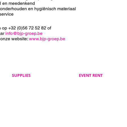
el en meedenkend
 onderhouden en hygiënisch materiaal
service
s op +32 (0)56 72 52 82 of
aar
info@bjp-groep.be
 onze website:
www.bjp-groep.be
SUPPLIES
EVENT RENT
Veelgestelde vragen
Veelgestelde vragen
BJP Supplies
BJP Event Rent
Algemene voorwaarden
Algemene voorwaarden
BJP Supplies
BJP Event Rent