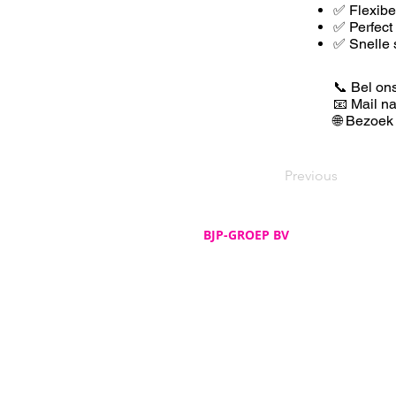
✅ F
lexib
✅ Perfect
✅ Snelle 
📞 Bel on
📧 Mail n
🌐 Bezoek
Previous
BJP-GROEP BV
Adres
De Spijker 12
B-8540 Deerlijk
Telefoon
+32 (0)56 72 52 82