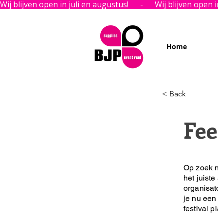
Wij blijven open in juli en augustus!      -      
Home
< Back
Fee
Op zoek n
het juiste
organisat
je nu een 
festival p