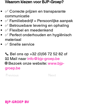
Waarom kiezen voor BJP-Groep?
✅ Correcte prijzen en transparante
communicatie
✅ Familiebedrijf = Persoonlijke aanpak
✅ Betrouwbare levering en ophaling
✅ F
lexibel en meedenkend
✅ Perfect onderhouden en hygiënisch
materiaal
✅ Snelle service
📞 Bel ons op
+32 (0)56 72 52 82
of
📧 Mail naar
info@bjp-groep.be
🌐 Bezoek onze website:
www.bjp-
groep.be
Previous
Next
BJP-GROEP BV
Adres