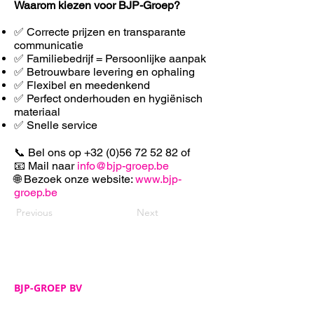
Waarom kiezen voor BJP-Groep?
✅ Correcte prijzen en transparante
communicatie
✅ Familiebedrijf = Persoonlijke aanpak
✅ Betrouwbare levering en ophaling
✅ F
lexibel en meedenkend
✅ Perfect onderhouden en hygiënisch
materiaal
✅ Snelle service
📞 Bel ons op
+32 (0)56 72 52 82
of
📧 Mail naar
info@bjp-groep.be
🌐 Bezoek onze website:
www.bjp-
groep.be
Previous
Next
BJP-GROEP BV
Adres