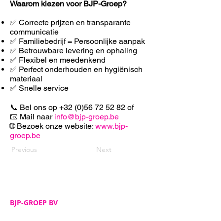
Waarom kiezen voor BJP-Groep?
✅ Correcte prijzen en transparante
communicatie
✅ Familiebedrijf = Persoonlijke aanpak
✅ Betrouwbare levering en ophaling
✅ F
lexibel en meedenkend
✅ Perfect onderhouden en hygiënisch
materiaal
✅ Snelle service
📞 Bel ons op
+32 (0)56 72 52 82
of
📧 Mail naar
info@bjp-groep.be
🌐 Bezoek onze website:
www.bjp-
groep.be
Previous
Next
BJP-GROEP BV
Adres