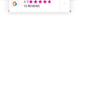
Alles wat u nodig heeft om efficiënt te
ondernemen!
Phone
Email
Address
BJP-GROEP BV
Adres
De Spijker 12
B-8540 Deerlijk
Telefoon
+32 (0)56 72 52 82