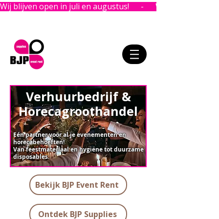
Wij blijven open in juli en augustus!      -      
Verhuurbedrijf &
Horecagroothandel
Eén partner voor al je evenementen en
horecabehoeften!
Van feestmateriaal en hygiëne tot duurzame
disposables.
Bekijk BJP Event Rent
Ontdek BJP Supplies