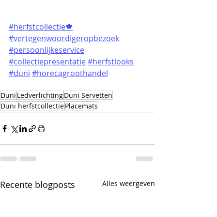
#herfstcollectie🍁
#vertegenwoordigeropbezoek
#persoonlijkeservice
#collectiepresentatie
#herfstlooks
#duni
#horecagroothandel
Duni
Ledverlichting
Duni Servetten
Duni herfstcollectie
Placemats
Recente blogposts
Alles weergeven