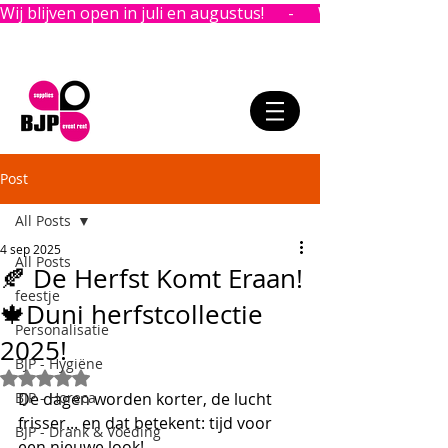
Wij blijven open in juli en augustus!      -      
Post
All Posts
4 sep 2025
All Posts
🍂 De Herfst Komt Eraan!
feestje
🍁Duni herfstcollectie
Personalisatie
2025!
BJP - Hygiëne
Beoordeeld met NaN uit 5 sterren.
BJP - Horeca
De dagen worden korter, de lucht 
frisser... en dat betekent: tijd voor 
BJP - Drank & Voeding
een nieuwe look!