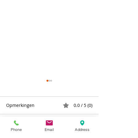
Opmerkingen
0.0 / 5 (0)
Vier Nationale LED Dag!
Reageer en beoordeel...
🎉 Geweldige De
Phone
Email
Address
Acties Duni Ser