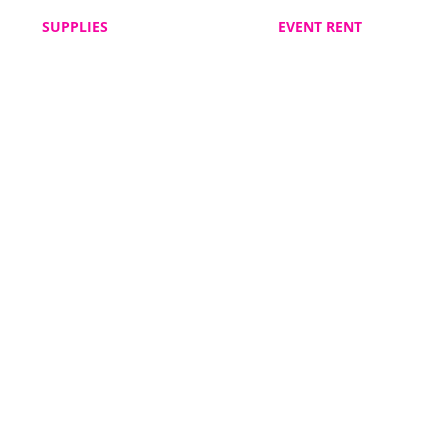
SUPPLIES
EVENT RENT
Veelgestelde vragen
Veelgestelde vragen
BJP Supplies
BJP Event Rent
Algemene voorwaarden
Algemene voorwaarden
BJP Supplies
BJP Event Rent
Klacht indienen