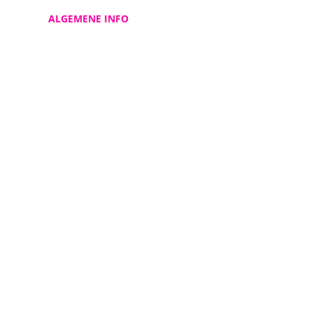
ALGEMENE INFO
Contacteer ons
Over ons
Privacy Policy
Cookie Policy
Disclaimer
© 2025 I site by Puzzl