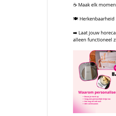
☕ Maak elk momen
🍽️ Herkenbaarheid
➡️ Laat jouw horeca
alleen functioneel zi