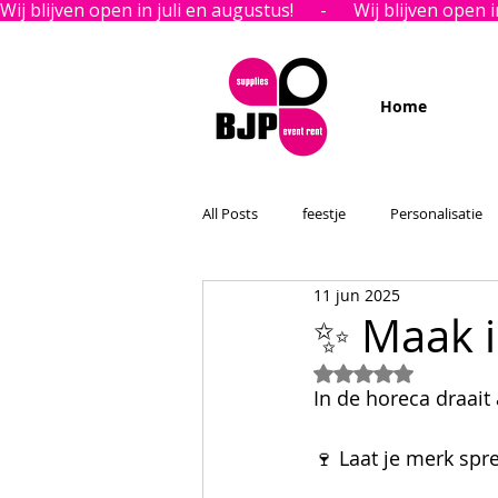
Wij blijven open in juli en augustus!      -      
Home
All Posts
feestje
Personalisatie
11 jun 2025
✨ Maak i
Beoordeeld met Na
In de horeca draait 
🍷 Laat je merk spr