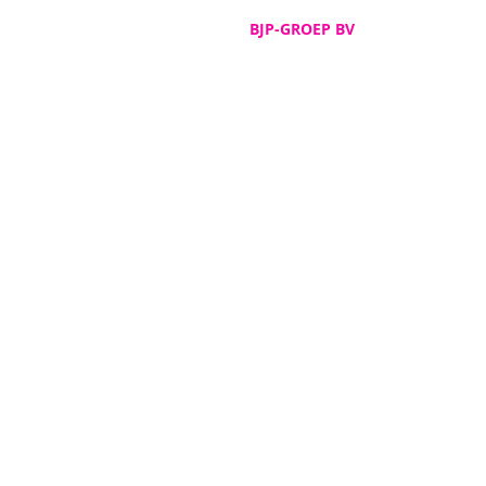
BJP-GROEP BV
Adres
De Spijker 12
B-8540 Deerlijk
Telefoon
+32 (0)56 72 52 82
Email
info@bjp-groep.be
Ondernemingsnummer
BE 0462.332.583
RPR Gent - afd. Kortrijk