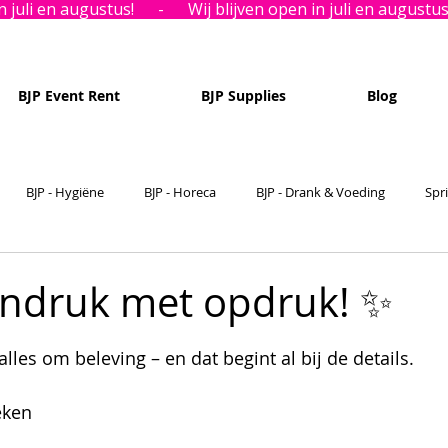
BJP Event Rent
BJP Supplies
Blog
BJP - Hygiëne
BJP - Horeca
BJP - Drank & Voeding
Spr
ndruk met opdruk! ✨
N uit 5 sterren.
alles om beleving – en dat begint al bij de details.
eken