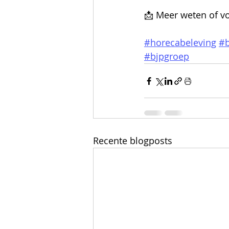
📩 Meer weten of v
#horecabeleving
#b
#bjpgroep
Recente blogposts