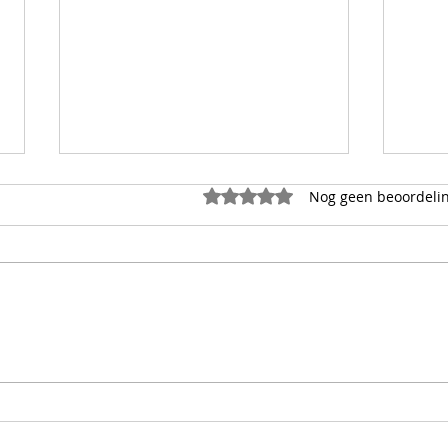
Beoordeeld met 0 uit 5 sterr
Nog geen beoordeli
Bedrukte servetten?
Neem
voor