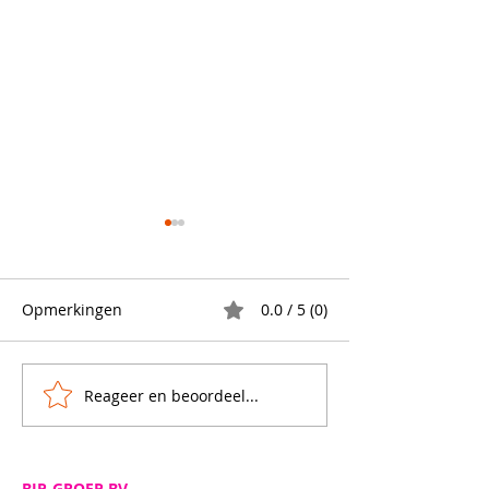
Opmerkingen
0.0 / 5 (0)
Vetvrij papier
Reageer en beoordeel...
Nieuw bij BJP-G
Vista Box🍱 Goed voor
jou én de planee
BJP-GROEP BV