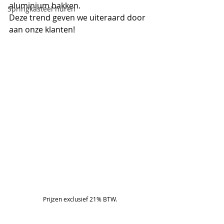
aluminium bakken. 
Springkasteel huren
Deze trend geven we uiteraard door 
aan onze klanten!
Prijzen exclusief 21% BTW.