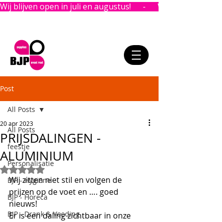
Wij blijven open in juli en augustus!      -      
Post
All Posts
20 apr 2023
All Posts
PRIJSDALINGEN -
feestje
ALUMINIUM
Personalisatie
Beoordeeld met NaN uit 5 sterren.
Wij zitten niet stil en volgen de 
BJP - Hygiëne
prijzen op de voet en …. goed 
BJP - Horeca
nieuws! 
BJP - Drank & Voeding
Er is een daling zichtbaar in onze 