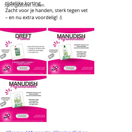
tijdelijke korting.
Springkasteel huren
Zacht voor je handen, sterk tegen vet 
– en nu extra voordelig! 💧