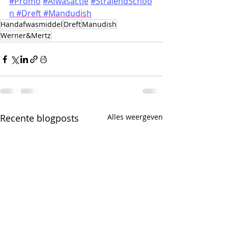
#Promo
#Afwasactie
#StralendSchoo
n
#Dreft
#Mandudish
Handafwasmiddel
Dreft
Manudish
Werner&Mertz
Recente blogposts
Alles weergeven