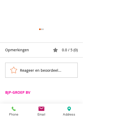
Opmerkingen
0.0 / 5 (0)
Reageer en beoordeel...
🧴 Sentinell Fresh
Op zoek naar d
wasverzachter
ontvetter? Zoek 
verder!Probeer 
vandaag nog en
BJP-GROEP BV
het verschil. 💪
Adres
De Spijker 12
B-8540 Deerlijk
Telefoon
Phone
Email
Address