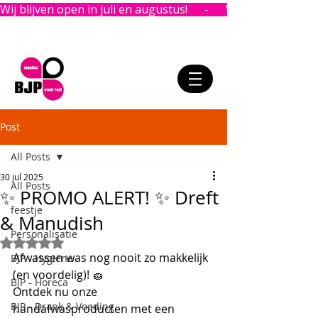
Wij blijven open in juli en augustus!      -      
Post
All Posts
30 jul 2025
All Posts
✨ PROMO ALERT! ✨ Dreft
feestje
& Manudish
Personalisatie
Beoordeeld met NaN uit 5 sterren.
Afwassen was nog nooit zo makkelijk 
BJP - Hygiëne
(en voordelig)! 🧽
BJP - Horeca
Ontdek nu onze 
BJP - Drank & Voeding
handafwasproducten met een 