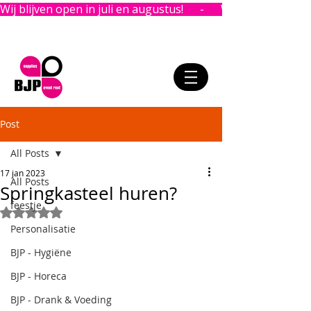
Wij blijven open in juli en augustus!      -      
Post
All Posts
17 jan 2023
All Posts
Springkasteel huren?
feestje
Beoordeeld met NaN uit 5 sterren.
Personalisatie
BJP - Hygiëne
BJP - Horeca
BJP - Drank & Voeding