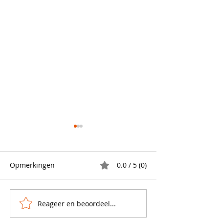
Opmerkingen
0.0 / 5 (0)
Papieren handd
Reageer en beoordeel...
Klaar voor het witte
goud? 🍽️✨