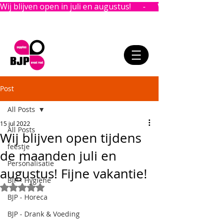
Wij blijven open in juli en augustus!      -      
Post
All Posts
15 jul 2022
All Posts
Wij blijven open tijdens
feestje
de maanden juli en
Personalisatie
augustus! Fijne vakantie!
BJP - Hygiëne
Beoordeeld met NaN uit 5 sterren.
BJP - Horeca
BJP - Drank & Voeding