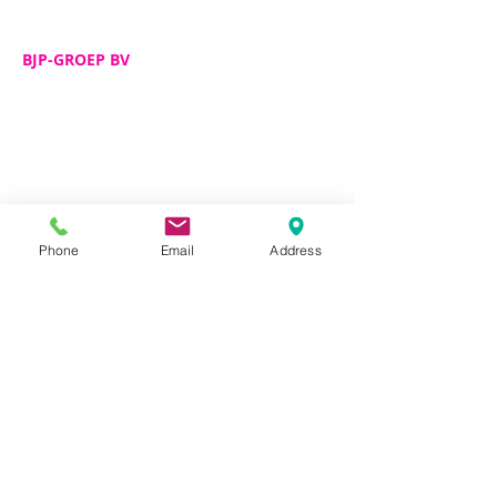
BJP-GROEP BV
Adres
De Spijker 12
B-8540 Deerlijk
Telefoon
+32 (0)56 72 52 82
Email
info@bjp-groep.be
Phone
Email
Address
Ondernemingsnummer
BE
0462.332.583
RPR Gent - afd. Kortrijk
EVENT RENT
Veelgestelde vragen
BJP Event Rent
Algemene voorwaarden
BJP Event Rent