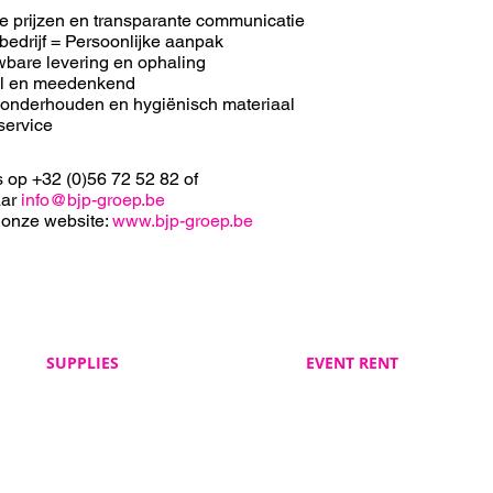
e prijzen en transparante communicatie
bedrijf = Persoonlijke aanpak
bare levering en ophaling
el en meedenkend
 onderhouden en hygiënisch materiaal
service
s op +32 (0)56 72 52 82 of
aar
info@bjp-groep.be
 onze website:
www.bjp-groep.be
SUPPLIES
EVENT RENT
Veelgestelde vragen
Veelgestelde vragen
BJP Supplies
BJP Event Rent