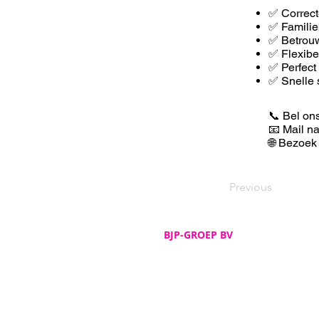
✅ Correct
✅ Familie
✅ Betrouw
✅ F
lexib
✅ Perfect
✅ Snelle 
📞 Bel on
📧 Mail n
🌐 Bezoek
Previous
BJP-GROEP BV
Adres
De Spijker 12
B-8540 Deerlijk