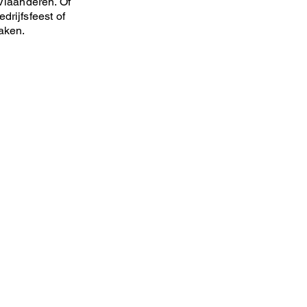
Vlaanderen. Of
drijfsfeest of
maken.