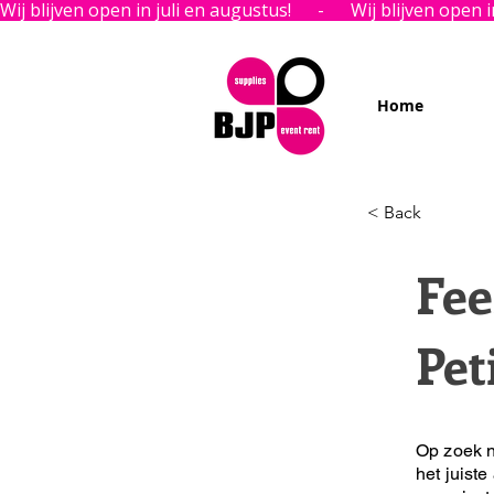
Wij blijven open in juli en augustus!      -      
Home
< Back
Fee
Pet
Op zoek n
het juiste