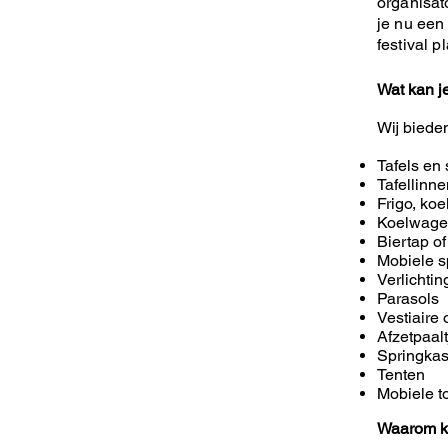
organisat
je nu een 
festival p
Wat kan j
Wij biede
Tafels en 
Tafellinn
Frigo, koe
Koelwag
Biertap of
Mobiele s
Verlichti
Parasols
Vestiaire 
Afzetpaal
Springkas
Tenten
Mobiele to
Waarom k