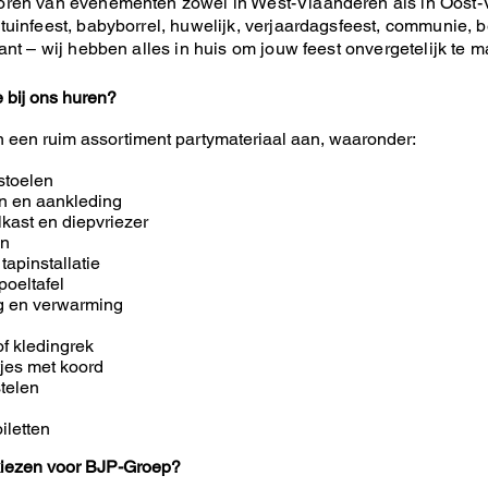
oren van evenementen zowel in West-Vlaanderen als in Oost-
tuinfeest, babyborrel, huwelijk, verjaardagsfeest, communie, be
lant – wij hebben alles in huis om jouw feest onvergetelijk te 
e bij ons huren?
n een ruim assortiment partymateriaal aan, waaronder:
stoelen
en en aankleding
lkast en diepvriezer
en
 tapinstallatie
poeltafel
ng en verwarming
of kledingrek
tjes met koord
telen
iletten
iezen voor BJP-Groep?