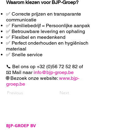
Waarom kiezen voor BJP-Groep?
✅ Correcte prijzen en transparante
communicatie
✅ Familiebedrijf = Persoonlijke aanpak
✅ Betrouwbare levering en ophaling
✅ F
lexibel en meedenkend
✅ Perfect onderhouden en hygiënisch
materiaal
✅ Snelle service
📞 Bel ons op
+32 (0)56 72 52 82
of
📧 Mail naar
info@bjp-groep.be
🌐 Bezoek onze website:
www.bjp-
groep.be
Previous
Next
BJP-GROEP BV
Adres