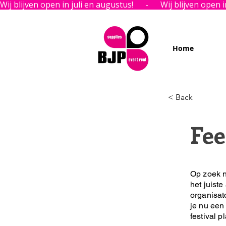
Wij blijven open in juli en augustus!      -      
Home
< Back
Fee
Op zoek n
het juiste
organisat
je nu een 
festival p