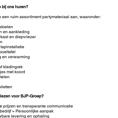
e bij ons huren?
n een ruim assortiment partymateriaal aan, waaronder:
stoelen
en en aankleding
lkast en diepvriezer
en
 tapinstallatie
poeltafel
ng en verwarming
of kledingrek
tjes met koord
telen
iletten
iezen voor BJP-Groep?
e prijzen en transparante communicatie
bedrijf = Persoonlijke aanpak
bare levering en ophaling