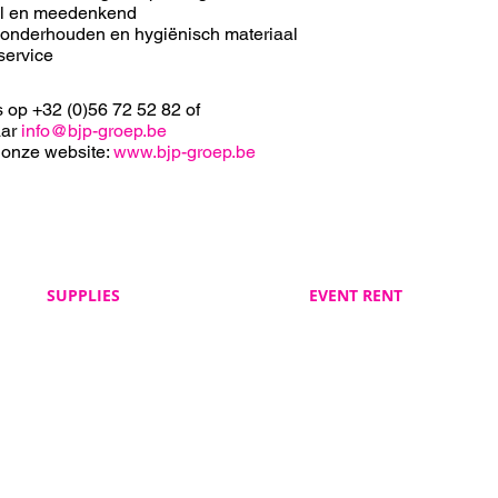
el en meedenkend
 onderhouden en hygiënisch materiaal
service
s op +32 (0)56 72 52 82 of
aar
info@bjp-groep.be
 onze website:
www.bjp-groep.be
SUPPLIES
EVENT RENT
Veelgestelde vragen
Veelgestelde vragen
BJP Supplies
BJP Event Rent
Algemene voorwaarden
Algemene voorwaarden
BJP Supplies
BJP Event Rent