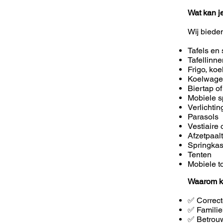
Wat kan j
Wij biede
Tafels en 
Tafellinn
Frigo, koe
Koelwag
Biertap of
Mobiele s
Verlichti
Parasols
Vestiaire 
Afzetpaal
Springkas
Tenten
Mobiele to
Waarom k
✅ Correct
✅ Familie
✅ Betrouw