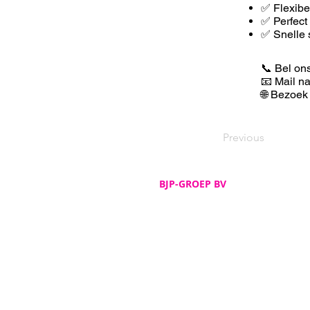
✅ F
lexib
✅ Perfect
✅ Snelle 
📞 Bel on
📧 Mail n
🌐 Bezoek
Previous
BJP-GROEP BV
Adres
De Spijker 12
B-8540 Deerlijk
Telefoon
+32 (0)56 72 52 82