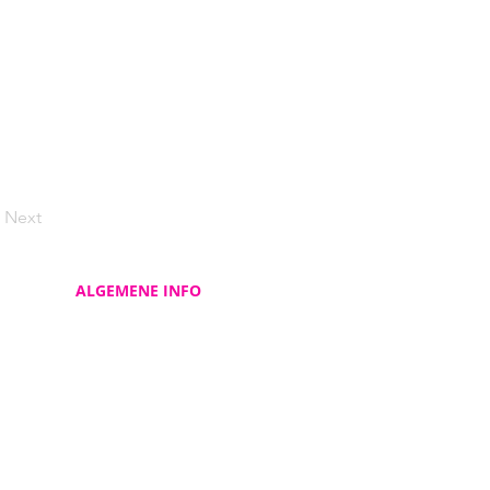
Next
ALGEMENE INFO
Contacteer ons
Over ons