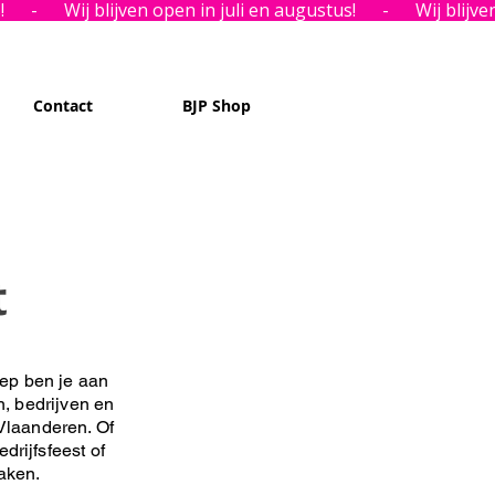
Contact
BJP Shop
t
ep ben je aan
n, bedrijven en
Vlaanderen. Of
drijfsfeest of
maken.