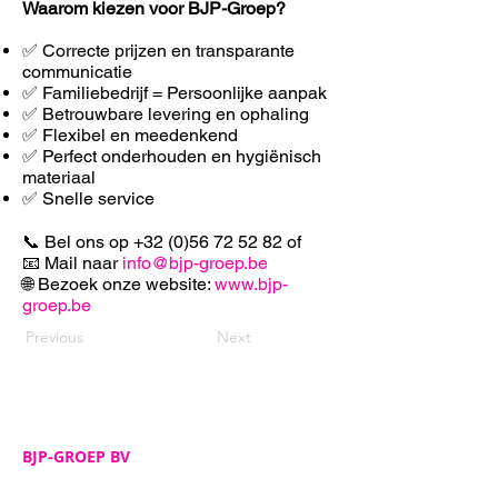
Waarom kiezen voor BJP-Groep?
✅ Correcte prijzen en transparante
communicatie
✅ Familiebedrijf = Persoonlijke aanpak
✅ Betrouwbare levering en ophaling
✅ F
lexibel en meedenkend
✅ Perfect onderhouden en hygiënisch
materiaal
✅ Snelle service
📞 Bel ons op
+32 (0)56 72 52 82
of
📧 Mail naar
info@bjp-groep.be
🌐 Bezoek onze website:
www.bjp-
groep.be
Previous
Next
BJP-GROEP BV
Adres