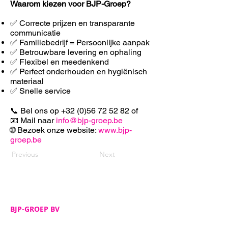
Waarom kiezen voor BJP-Groep?
✅ Correcte prijzen en transparante
communicatie
✅ Familiebedrijf = Persoonlijke aanpak
✅ Betrouwbare levering en ophaling
✅ F
lexibel en meedenkend
✅ Perfect onderhouden en hygiënisch
materiaal
✅ Snelle service
📞 Bel ons op
+32 (0)56 72 52 82
of
📧 Mail naar
info@bjp-groep.be
🌐 Bezoek onze website:
www.bjp-
groep.be
Previous
Next
BJP-GROEP BV
Adres