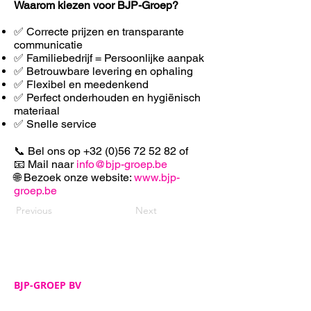
Waarom kiezen voor BJP-Groep?
✅ Correcte prijzen en transparante
communicatie
✅ Familiebedrijf = Persoonlijke aanpak
✅ Betrouwbare levering en ophaling
✅ F
lexibel en meedenkend
✅ Perfect onderhouden en hygiënisch
materiaal
✅ Snelle service
📞 Bel ons op
+32 (0)56 72 52 82
of
📧 Mail naar
info@bjp-groep.be
🌐 Bezoek onze website:
www.bjp-
groep.be
Previous
Next
BJP-GROEP BV
Adres