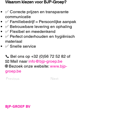
Waarom kiezen voor BJP-Groep?
✅ Correcte prijzen en transparante
communicatie
✅ Familiebedrijf = Persoonlijke aanpak
✅ Betrouwbare levering en ophaling
✅ F
lexibel en meedenkend
✅ Perfect onderhouden en hygiënisch
materiaal
✅ Snelle service
📞 Bel ons op
+32 (0)56 72 52 82
of
📧 Mail naar
info@bjp-groep.be
🌐 Bezoek onze website:
www.bjp-
groep.be
Previous
Next
BJP-GROEP BV
Adres