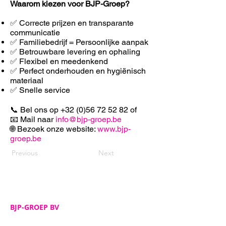
Waarom kiezen voor BJP-Groep?
✅ Correcte prijzen en transparante
communicatie
✅ Familiebedrijf = Persoonlijke aanpak
✅ Betrouwbare levering en ophaling
✅ F
lexibel en meedenkend
✅ Perfect onderhouden en hygiënisch
materiaal
✅ Snelle service
📞 Bel ons op
+32 (0)56 72 52 82
of
📧 Mail naar
info@bjp-groep.be
🌐 Bezoek onze website:
www.bjp-
groep.be
Previous
Next
BJP-GROEP BV
Adres