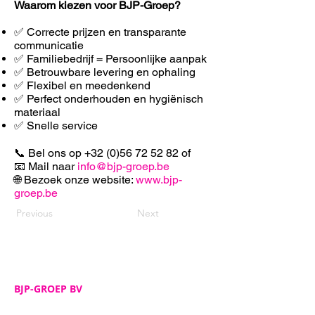
Waarom kiezen voor BJP-Groep?
✅ Correcte prijzen en transparante
communicatie
✅ Familiebedrijf = Persoonlijke aanpak
✅ Betrouwbare levering en ophaling
✅ F
lexibel en meedenkend
✅ Perfect onderhouden en hygiënisch
materiaal
✅ Snelle service
📞 Bel ons op
+32 (0)56 72 52 82
of
📧 Mail naar
info@bjp-groep.be
🌐 Bezoek onze website:
www.bjp-
groep.be
Previous
Next
BJP-GROEP BV
Adres