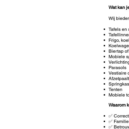
Wat kan j
Wij biede
Tafels en 
Tafellinn
Frigo, koe
Koelwag
Biertap of
Mobiele s
Verlichti
Parasols
Vestiaire 
Afzetpaal
Springkas
Tenten
Mobiele to
Waarom k
✅ Correct
✅ Familie
✅ Betrouw