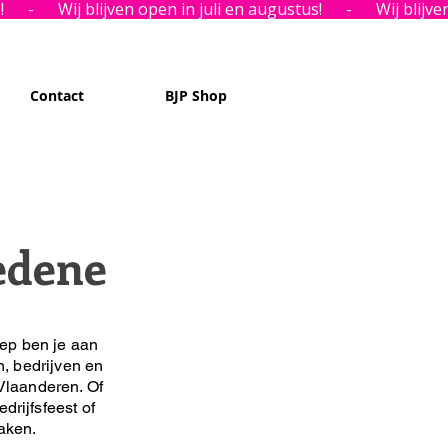
Contact
BJP Shop
edene
ep ben je aan
n, bedrijven en
Vlaanderen. Of
drijfsfeest of
maken.