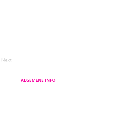
Next
ALGEMENE INFO
Contacteer ons
Over ons