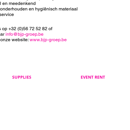
el en meedenkend
 onderhouden en hygiënisch materiaal
service
s op +32 (0)56 72 52 82 of
aar
info@bjp-groep.be
 onze website:
www.bjp-groep.be
SUPPLIES
EVENT RENT
Veelgestelde vragen
Veelgestelde vragen
BJP Supplies
BJP Event Rent
Algemene voorwaarden
Algemene voorwaarden
BJP Supplies
BJP Event Rent