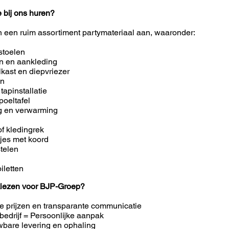
e bij ons huren?
n een ruim assortiment partymateriaal aan, waaronder:
stoelen
en en aankleding
lkast en diepvriezer
en
 tapinstallatie
poeltafel
ng en verwarming
of kledingrek
tjes met koord
telen
iletten
iezen voor BJP-Groep?
e prijzen en transparante communicatie
bedrijf = Persoonlijke aanpak
bare levering en ophaling