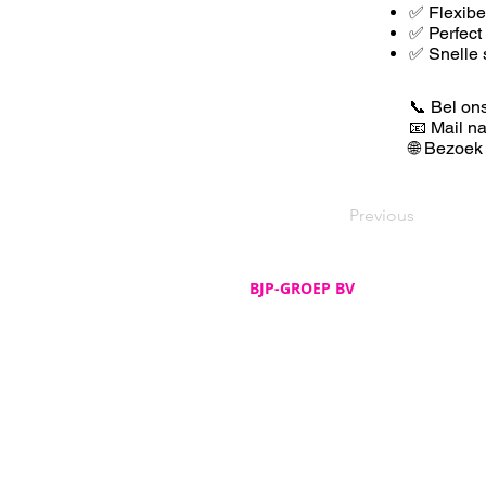
✅ F
lexib
✅ Perfect
✅ Snelle 
📞 Bel on
📧 Mail n
🌐 Bezoek
Previous
BJP-GROEP BV
Adres
De Spijker 12
B-8540 Deerlijk
Telefoon
+32 (0)56 72 52 82