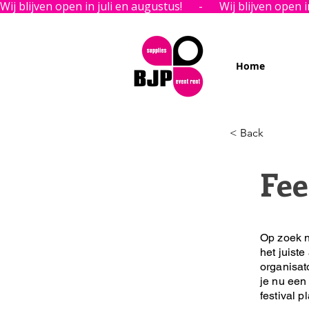
Wij blijven open in juli en augustus!      -      
Home
< Back
Fee
Op zoek n
het juiste
organisat
je nu een 
festival p