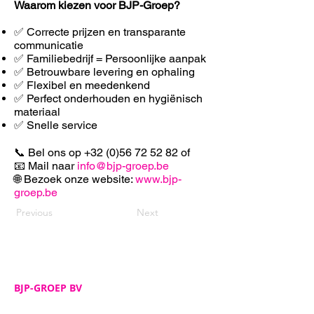
Waarom kiezen voor BJP-Groep?
✅ Correcte prijzen en transparante
communicatie
✅ Familiebedrijf = Persoonlijke aanpak
✅ Betrouwbare levering en ophaling
✅ F
lexibel en meedenkend
✅ Perfect onderhouden en hygiënisch
materiaal
✅ Snelle service
📞 Bel ons op
+32 (0)56 72 52 82
of
📧 Mail naar
info@bjp-groep.be
🌐 Bezoek onze website:
www.bjp-
groep.be
Previous
Next
BJP-GROEP BV
Adres