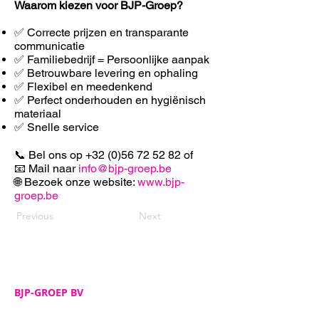
Waarom kiezen voor BJP-Groep?
✅ Correcte prijzen en transparante
communicatie
✅ Familiebedrijf = Persoonlijke aanpak
✅ Betrouwbare levering en ophaling
✅ F
lexibel en meedenkend
✅ Perfect onderhouden en hygiënisch
materiaal
✅ Snelle service
📞 Bel ons op
+32 (0)56 72 52 82
of
📧 Mail naar
info@bjp-groep.be
🌐 Bezoek onze website:
www.bjp-
groep.be
Previous
Next
BJP-GROEP BV
Adres