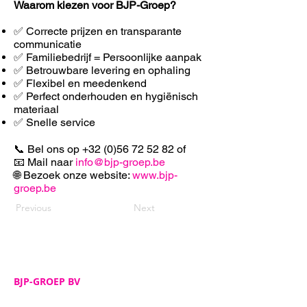
Waarom kiezen voor BJP-Groep?
✅ Correcte prijzen en transparante
communicatie
✅ Familiebedrijf = Persoonlijke aanpak
✅ Betrouwbare levering en ophaling
✅ F
lexibel en meedenkend
✅ Perfect onderhouden en hygiënisch
materiaal
✅ Snelle service
📞 Bel ons op
+32 (0)56 72 52 82
of
📧 Mail naar
info@bjp-groep.be
🌐 Bezoek onze website:
www.bjp-
groep.be
Previous
Next
BJP-GROEP BV
Adres