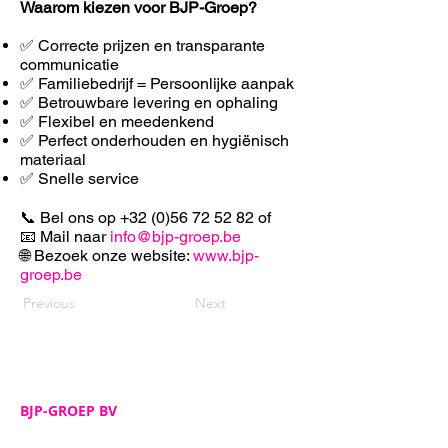
Waarom kiezen voor BJP-Groep?
✅ Correcte prijzen en transparante
communicatie
✅ Familiebedrijf = Persoonlijke aanpak
✅ Betrouwbare levering en ophaling
✅ F
lexibel en meedenkend
✅ Perfect onderhouden en hygiënisch
materiaal
✅ Snelle service
📞 Bel ons op
+32 (0)56 72 52 82
of
📧 Mail naar
info@bjp-groep.be
🌐 Bezoek onze website:
www.bjp-
groep.be
Previous
Next
BJP-GROEP BV
Adres