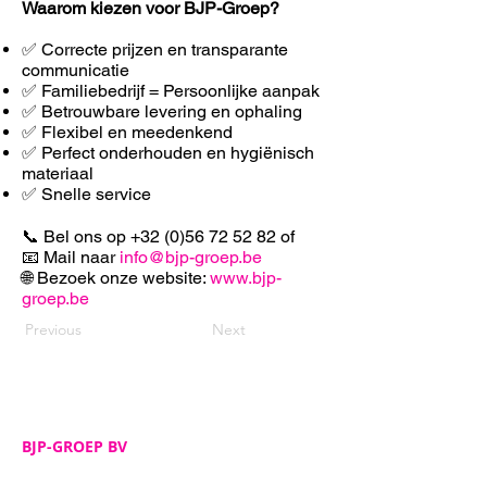
Waarom kiezen voor BJP-Groep?
✅ Correcte prijzen en transparante
communicatie
✅ Familiebedrijf = Persoonlijke aanpak
✅ Betrouwbare levering en ophaling
✅ F
lexibel en meedenkend
✅ Perfect onderhouden en hygiënisch
materiaal
✅ Snelle service
📞 Bel ons op
+32 (0)56 72 52 82
of
📧 Mail naar
info@bjp-groep.be
🌐 Bezoek onze website:
www.bjp-
groep.be
Previous
Next
BJP-GROEP BV
Adres