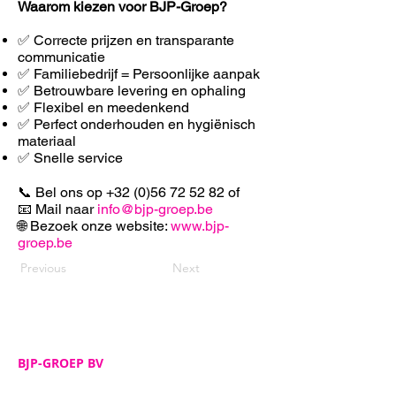
Waarom kiezen voor BJP-Groep?
✅ Correcte prijzen en transparante
communicatie
✅ Familiebedrijf = Persoonlijke aanpak
✅ Betrouwbare levering en ophaling
✅ F
lexibel en meedenkend
✅ Perfect onderhouden en hygiënisch
materiaal
✅ Snelle service
📞 Bel ons op
+32 (0)56 72 52 82
of
📧 Mail naar
info@bjp-groep.be
🌐 Bezoek onze website:
www.bjp-
groep.be
Previous
Next
BJP-GROEP BV
Adres