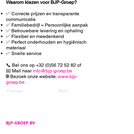
Waarom kiezen voor BJP-Groep?
✅ Correcte prijzen en transparante
communicatie
✅ Familiebedrijf = Persoonlijke aanpak
✅ Betrouwbare levering en ophaling
✅ F
lexibel en meedenkend
✅ Perfect onderhouden en hygiënisch
materiaal
✅ Snelle service
📞 Bel ons op
+32 (0)56 72 52 82
of
📧 Mail naar
info@bjp-groep.be
🌐 Bezoek onze website:
www.bjp-
groep.be
Previous
Next
BJP-GROEP BV
Adres