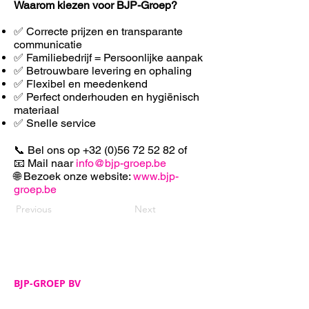
Waarom kiezen voor BJP-Groep?
✅ Correcte prijzen en transparante
communicatie
✅ Familiebedrijf = Persoonlijke aanpak
✅ Betrouwbare levering en ophaling
✅ F
lexibel en meedenkend
✅ Perfect onderhouden en hygiënisch
materiaal
✅ Snelle service
📞 Bel ons op
+32 (0)56 72 52 82
of
📧 Mail naar
info@bjp-groep.be
🌐 Bezoek onze website:
www.bjp-
groep.be
Previous
Next
BJP-GROEP BV
Adres