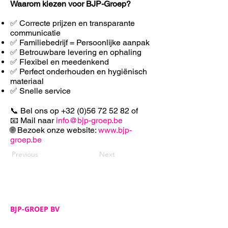
Waarom kiezen voor BJP-Groep?
✅ Correcte prijzen en transparante
communicatie
✅ Familiebedrijf = Persoonlijke aanpak
✅ Betrouwbare levering en ophaling
✅ F
lexibel en meedenkend
✅ Perfect onderhouden en hygiënisch
materiaal
✅ Snelle service
📞 Bel ons op
+32 (0)56 72 52 82
of
📧 Mail naar
info@bjp-groep.be
🌐 Bezoek onze website:
www.bjp-
groep.be
Previous
Next
BJP-GROEP BV
Adres