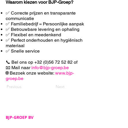
Waarom kiezen voor BJP-Groep?
✅ Correcte prijzen en transparante
communicatie
✅ Familiebedrijf = Persoonlijke aanpak
✅ Betrouwbare levering en ophaling
✅ F
lexibel en meedenkend
✅ Perfect onderhouden en hygiënisch
materiaal
✅ Snelle service
📞 Bel ons op
+32 (0)56 72 52 82
of
📧 Mail naar
info@bjp-groep.be
🌐 Bezoek onze website:
www.bjp-
groep.be
Previous
Next
BJP-GROEP BV
Adres