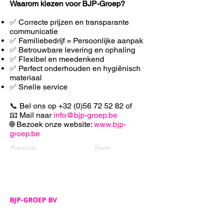
Waarom kiezen voor BJP-Groep?
✅ Correcte prijzen en transparante
communicatie
✅ Familiebedrijf = Persoonlijke aanpak
✅ Betrouwbare levering en ophaling
✅ F
lexibel en meedenkend
✅ Perfect onderhouden en hygiënisch
materiaal
✅ Snelle service
📞 Bel ons op
+32 (0)56 72 52 82
of
📧 Mail naar
info@bjp-groep.be
🌐 Bezoek onze website:
www.bjp-
groep.be
Previous
Next
BJP-GROEP BV
Adres