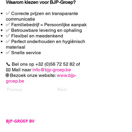
Waarom kiezen voor BJP-Groep?
✅ Correcte prijzen en transparante
communicatie
✅ Familiebedrijf = Persoonlijke aanpak
✅ Betrouwbare levering en ophaling
✅ F
lexibel en meedenkend
✅ Perfect onderhouden en hygiënisch
materiaal
✅ Snelle service
📞 Bel ons op
+32 (0)56 72 52 82
of
📧 Mail naar
info@bjp-groep.be
🌐 Bezoek onze website:
www.bjp-
groep.be
Previous
Next
BJP-GROEP BV
Adres