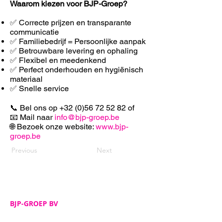
Waarom kiezen voor BJP-Groep?
✅ Correcte prijzen en transparante
communicatie
✅ Familiebedrijf = Persoonlijke aanpak
✅ Betrouwbare levering en ophaling
✅ F
lexibel en meedenkend
✅ Perfect onderhouden en hygiënisch
materiaal
✅ Snelle service
📞 Bel ons op
+32 (0)56 72 52 82
of
📧 Mail naar
info@bjp-groep.be
🌐 Bezoek onze website:
www.bjp-
groep.be
Previous
Next
BJP-GROEP BV
Adres