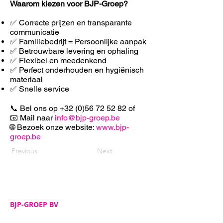
Waarom kiezen voor BJP-Groep?
✅ Correcte prijzen en transparante
communicatie
✅ Familiebedrijf = Persoonlijke aanpak
✅ Betrouwbare levering en ophaling
✅ F
lexibel en meedenkend
✅ Perfect onderhouden en hygiënisch
materiaal
✅ Snelle service
📞 Bel ons op
+32 (0)56 72 52 82
of
📧 Mail naar
info@bjp-groep.be
🌐 Bezoek onze website:
www.bjp-
groep.be
Previous
Next
BJP-GROEP BV
Adres