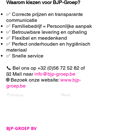
Waarom kiezen voor BJP-Groep?
✅ Correcte prijzen en transparante
communicatie
✅ Familiebedrijf = Persoonlijke aanpak
✅ Betrouwbare levering en ophaling
✅ F
lexibel en meedenkend
✅ Perfect onderhouden en hygiënisch
materiaal
✅ Snelle service
📞 Bel ons op
+32 (0)56 72 52 82
of
📧 Mail naar
info@bjp-groep.be
🌐 Bezoek onze website:
www.bjp-
groep.be
Previous
Next
BJP-GROEP BV
Adres