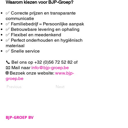
Waarom kiezen voor BJP-Groep?
✅ Correcte prijzen en transparante
communicatie
✅ Familiebedrijf = Persoonlijke aanpak
✅ Betrouwbare levering en ophaling
✅ F
lexibel en meedenkend
✅ Perfect onderhouden en hygiënisch
materiaal
✅ Snelle service
📞 Bel ons op
+32 (0)56 72 52 82
of
📧 Mail naar
info@bjp-groep.be
🌐 Bezoek onze website:
www.bjp-
groep.be
Previous
Next
BJP-GROEP BV
Adres