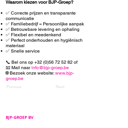
Waarom kiezen voor BJP-Groep?
✅ Correcte prijzen en transparante
communicatie
✅ Familiebedrijf = Persoonlijke aanpak
✅ Betrouwbare levering en ophaling
✅ F
lexibel en meedenkend
✅ Perfect onderhouden en hygiënisch
materiaal
✅ Snelle service
📞 Bel ons op
+32 (0)56 72 52 82
of
📧 Mail naar
info@bjp-groep.be
🌐 Bezoek onze website:
www.bjp-
groep.be
Previous
Next
BJP-GROEP BV
Adres