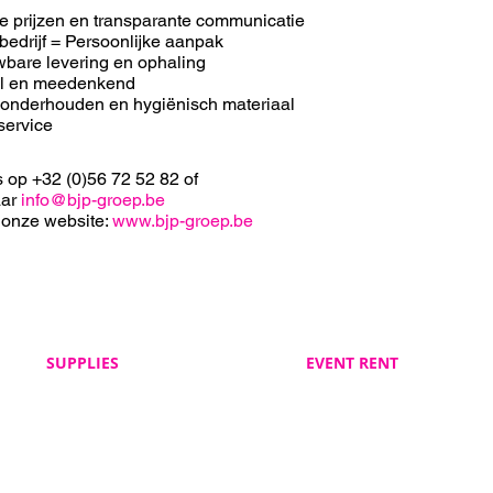
e prijzen en transparante communicatie
bedrijf = Persoonlijke aanpak
bare levering en ophaling
el en meedenkend
 onderhouden en hygiënisch materiaal
service
s op +32 (0)56 72 52 82 of
aar
info@bjp-groep.be
 onze website:
www.bjp-groep.be
SUPPLIES
EVENT RENT
Veelgestelde vragen
Veelgestelde vragen
BJP Supplies
BJP Event Rent