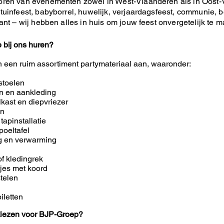
oren van evenementen zowel in West-Vlaanderen als in Oost-
tuinfeest, babyborrel, huwelijk, verjaardagsfeest, communie, be
lant – wij hebben alles in huis om jouw feest onvergetelijk te 
e bij ons huren?
n een ruim assortiment partymateriaal aan, waaronder:
stoelen
en en aankleding
lkast en diepvriezer
en
 tapinstallatie
poeltafel
ng en verwarming
of kledingrek
tjes met koord
telen
iletten
iezen voor BJP-Groep?