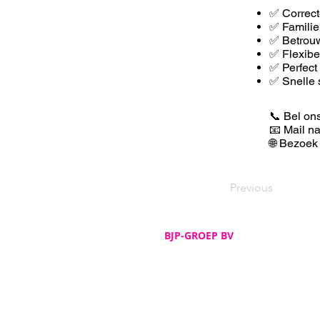
✅ Correct
✅ Familie
✅ Betrouw
✅ F
lexib
✅ Perfect
✅ Snelle 
📞 Bel on
📧 Mail n
🌐 Bezoek
Previous
BJP-GROEP BV
Adres
De Spijker 12
B-8540 Deerlijk