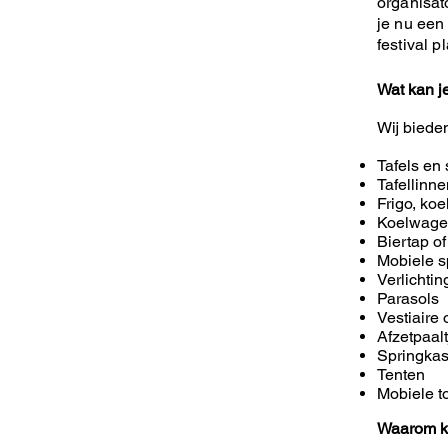
organisat
je nu een 
festival p
Wat kan j
Wij biede
Tafels en 
Tafellinn
Frigo, koe
Koelwag
Biertap of
Mobiele s
Verlichti
Parasols
Vestiaire 
Afzetpaal
Springkas
Tenten
Mobiele to
Waarom k