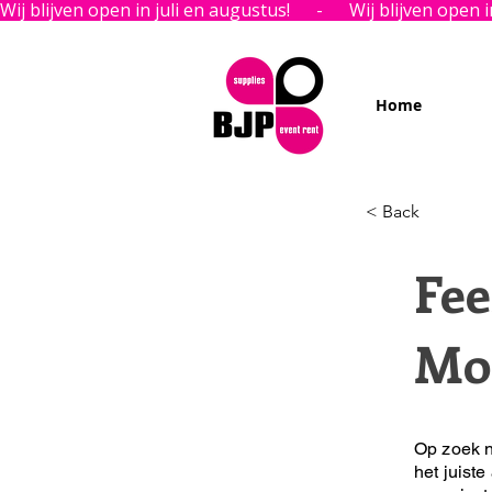
Wij blijven open in juli en augustus!      -      
Home
< Back
Fee
Mo
Op zoek n
het juiste