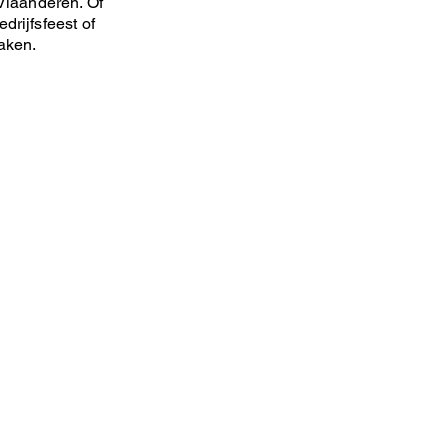
Vlaanderen. Of
drijfsfeest of
maken.