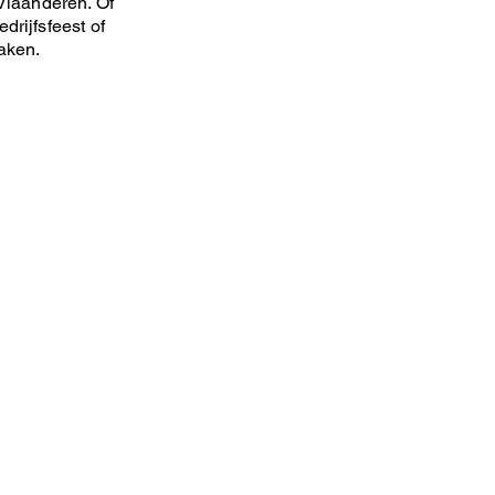
Vlaanderen. Of
drijfsfeest of
maken.