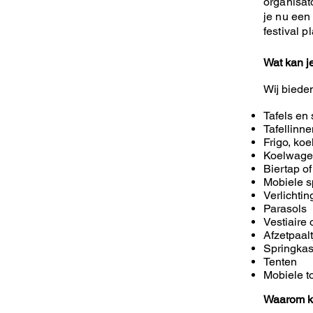
organisat
je nu een 
festival p
Wat kan j
Wij biede
Tafels en 
Tafellinn
Frigo, koe
Koelwag
Biertap of
Mobiele s
Verlichti
Parasols
Vestiaire 
Afzetpaal
Springkas
Tenten
Mobiele to
Waarom k