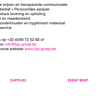
e prijzen en transparante communicatie
bedrijf = Persoonlijke aanpak
bare levering en ophaling
el en meedenkend
 onderhouden en hygiënisch materiaal
service
s op +32 (0)56 72 52 82 of
aar
info@bjp-groep.be
 onze website:
www.bjp-groep.be
SUPPLIES
EVENT RENT
Veelgestelde vragen
Veelgestelde vragen
BJP Supplies
BJP Event Rent