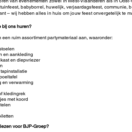
oren van evenementen zowel in West-Vlaanderen als in Oost-
tuinfeest, babyborrel, huwelijk, verjaardagsfeest, communie, be
lant – wij hebben alles in huis om jouw feest onvergetelijk te 
e bij ons huren?
n een ruim assortiment partymateriaal aan, waaronder:
stoelen
en en aankleding
lkast en diepvriezer
en
 tapinstallatie
poeltafel
ng en verwarming
of kledingrek
tjes met koord
telen
iletten
iezen voor BJP-Groep?