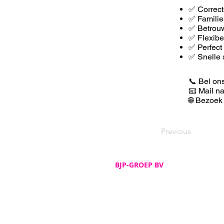
✅ Correct
✅ Familie
✅ Betrouw
✅ F
lexib
✅ Perfect
✅ Snelle 
📞 Bel on
📧 Mail n
🌐 Bezoek
Previous
BJP-GROEP BV
Adres
De Spijker 12
B-8540 Deerlijk