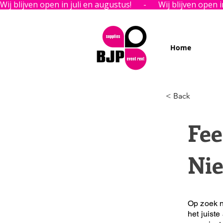
Wij blijven open in juli en augustus!      -      
Home
< Back
Fee
Ni
Op zoek n
het juiste