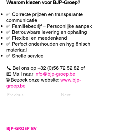
Waarom kiezen voor BJP-Groep?
✅ Correcte prijzen en transparante
communicatie
✅ Familiebedrijf = Persoonlijke aanpak
✅ Betrouwbare levering en ophaling
✅ F
lexibel en meedenkend
✅ Perfect onderhouden en hygiënisch
materiaal
✅ Snelle service
📞 Bel ons op
+32 (0)56 72 52 82
of
📧 Mail naar
info@bjp-groep.be
🌐 Bezoek onze website:
www.bjp-
groep.be
Previous
Next
BJP-GROEP BV
Adres