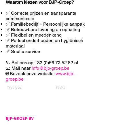
Waarom kiezen voor BJP-Groep?
✅ Correcte prijzen en transparante
communicatie
✅ Familiebedrijf = Persoonlijke aanpak
✅ Betrouwbare levering en ophaling
✅ F
lexibel en meedenkend
✅ Perfect onderhouden en hygiënisch
materiaal
✅ Snelle service
📞 Bel ons op
+32 (0)56 72 52 82
of
📧 Mail naar
info@bjp-groep.be
🌐 Bezoek onze website:
www.bjp-
groep.be
Previous
Next
BJP-GROEP BV
Adres