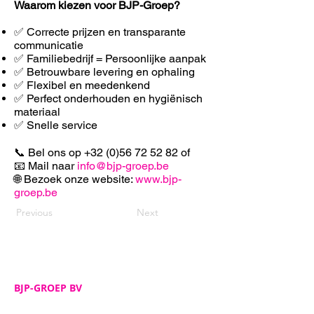
Waarom kiezen voor BJP-Groep?
✅ Correcte prijzen en transparante
communicatie
✅ Familiebedrijf = Persoonlijke aanpak
✅ Betrouwbare levering en ophaling
✅ F
lexibel en meedenkend
✅ Perfect onderhouden en hygiënisch
materiaal
✅ Snelle service
📞 Bel ons op
+32 (0)56 72 52 82
of
📧 Mail naar
info@bjp-groep.be
🌐 Bezoek onze website:
www.bjp-
groep.be
Previous
Next
BJP-GROEP BV
Adres