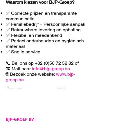
Waarom kiezen voor BJP-Groep?
✅ Correcte prijzen en transparante
communicatie
✅ Familiebedrijf = Persoonlijke aanpak
✅ Betrouwbare levering en ophaling
✅ F
lexibel en meedenkend
✅ Perfect onderhouden en hygiënisch
materiaal
✅ Snelle service
📞 Bel ons op
+32 (0)56 72 52 82
of
📧 Mail naar
info@bjp-groep.be
🌐 Bezoek onze website:
www.bjp-
groep.be
Previous
Next
BJP-GROEP BV
Adres