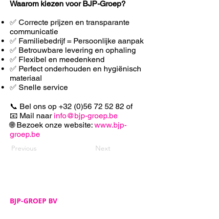
Waarom kiezen voor BJP-Groep?
✅ Correcte prijzen en transparante
communicatie
✅ Familiebedrijf = Persoonlijke aanpak
✅ Betrouwbare levering en ophaling
✅ F
lexibel en meedenkend
✅ Perfect onderhouden en hygiënisch
materiaal
✅ Snelle service
📞 Bel ons op
+32 (0)56 72 52 82
of
📧 Mail naar
info@bjp-groep.be
🌐 Bezoek onze website:
www.bjp-
groep.be
Previous
Next
BJP-GROEP BV
Adres