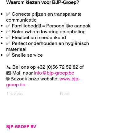
Waarom kiezen voor BJP-Groep?
✅ Correcte prijzen en transparante
communicatie
✅ Familiebedrijf = Persoonlijke aanpak
✅ Betrouwbare levering en ophaling
✅ F
lexibel en meedenkend
✅ Perfect onderhouden en hygiënisch
materiaal
✅ Snelle service
📞 Bel ons op
+32 (0)56 72 52 82
of
📧 Mail naar
info@bjp-groep.be
🌐 Bezoek onze website:
www.bjp-
groep.be
Previous
Next
BJP-GROEP BV
Adres