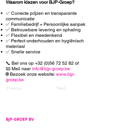
Waarom kiezen voor BJP-Groep?
✅ Correcte prijzen en transparante
communicatie
✅ Familiebedrijf = Persoonlijke aanpak
✅ Betrouwbare levering en ophaling
✅ F
lexibel en meedenkend
✅ Perfect onderhouden en hygiënisch
materiaal
✅ Snelle service
📞 Bel ons op
+32 (0)56 72 52 82
of
📧 Mail naar
info@bjp-groep.be
🌐 Bezoek onze website:
www.bjp-
groep.be
Previous
Next
BJP-GROEP BV
Adres