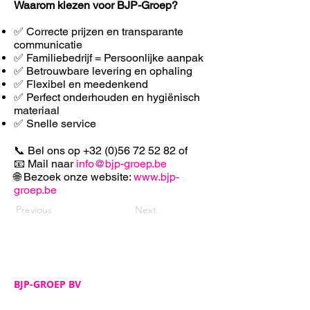
Waarom kiezen voor BJP-Groep?
✅ Correcte prijzen en transparante
communicatie
✅ Familiebedrijf = Persoonlijke aanpak
✅ Betrouwbare levering en ophaling
✅ F
lexibel en meedenkend
✅ Perfect onderhouden en hygiënisch
materiaal
✅ Snelle service
📞 Bel ons op
+32 (0)56 72 52 82
of
📧 Mail naar
info@bjp-groep.be
🌐 Bezoek onze website:
www.bjp-
groep.be
Previous
Next
BJP-GROEP BV
Adres