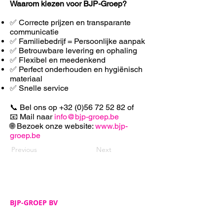
Waarom kiezen voor BJP-Groep?
✅ Correcte prijzen en transparante
communicatie
✅ Familiebedrijf = Persoonlijke aanpak
✅ Betrouwbare levering en ophaling
✅ F
lexibel en meedenkend
✅ Perfect onderhouden en hygiënisch
materiaal
✅ Snelle service
📞 Bel ons op
+32 (0)56 72 52 82
of
📧 Mail naar
info@bjp-groep.be
🌐 Bezoek onze website:
www.bjp-
groep.be
Previous
Next
BJP-GROEP BV
Adres