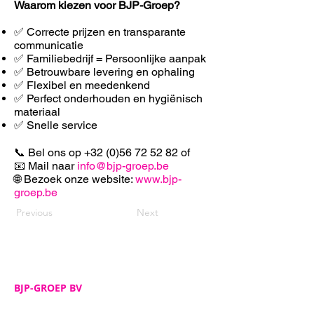
Waarom kiezen voor BJP-Groep?
✅ Correcte prijzen en transparante
communicatie
✅ Familiebedrijf = Persoonlijke aanpak
✅ Betrouwbare levering en ophaling
✅ F
lexibel en meedenkend
✅ Perfect onderhouden en hygiënisch
materiaal
✅ Snelle service
📞 Bel ons op
+32 (0)56 72 52 82
of
📧 Mail naar
info@bjp-groep.be
🌐 Bezoek onze website:
www.bjp-
groep.be
Previous
Next
BJP-GROEP BV
Adres